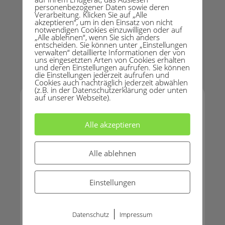
personenbezogener Daten sowie deren
Verarbeitung. Klicken Sie auf „Alle
akzeptieren“, um in den Einsatz von nicht
notwendigen Cookies einzuwilligen oder auf
„Alle ablehnen“, wenn Sie sich anders
entscheiden. Sie können unter „Einstellungen
verwalten“ detaillierte Informationen der von
uns eingesetzten Arten von Cookies erhalten
und deren Einstellungen aufrufen. Sie können
die Einstellungen jederzeit aufrufen und
Cookies auch nachträglich jederzeit abwählen
(z.B. in der Datenschutzerklärung oder unten
auf unserer Webseite).
Alle akzeptieren
DU WILLST DAUERHAFT
Alle ablehnen
ZUGANG ZU ALLEN
EXPERTEN-
Einstellungen
INTERVIEWS?
|
Datenschutz
Impressum