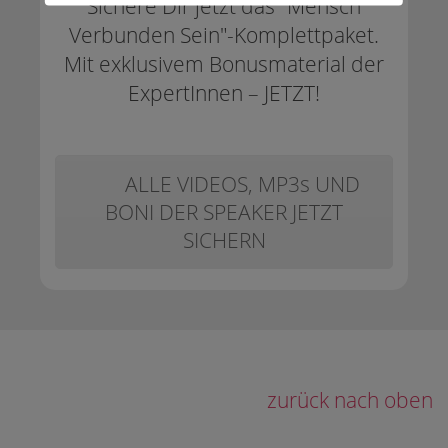
Sichere Dir jetzt das "
Mensch
Verbunden Sein
"-Komplettpaket.
Mit exklusivem Bonusmaterial der
ExpertInnen – JETZT!
ALLE VIDEOS, MP3s UND
BONI DER SPEAKER JETZT
SICHERN
zurück nach oben