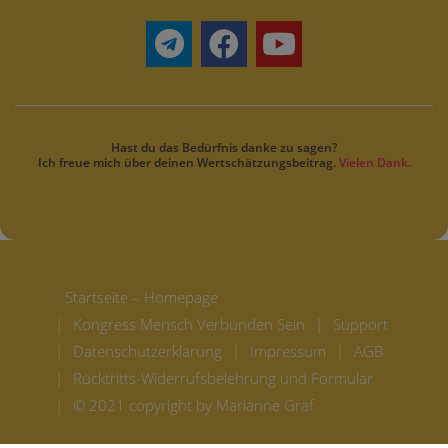
Hast du das Bedürfnis danke zu sagen?
Ich freue mich über deinen Wertschätzungsbeitrag.
Vielen Dank.
Startseite – Homepage
Kongress Mensch Verbunden Sein
Support
Datenschutzerklärung
Impressum
AGB
Rücktritts-Widerrufsbelehrung und Formular
© 2021 copyright by Marianne Graf