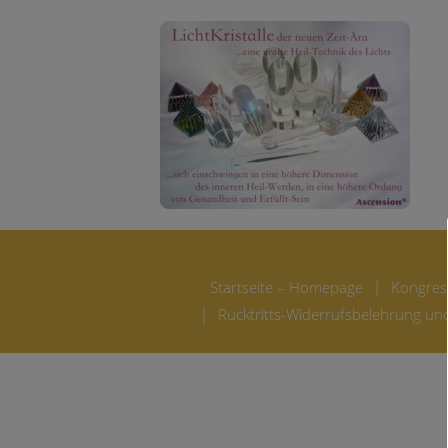
Startseite – Homepage
Kongres
Rücktritts-Widerrufsbelehrung un