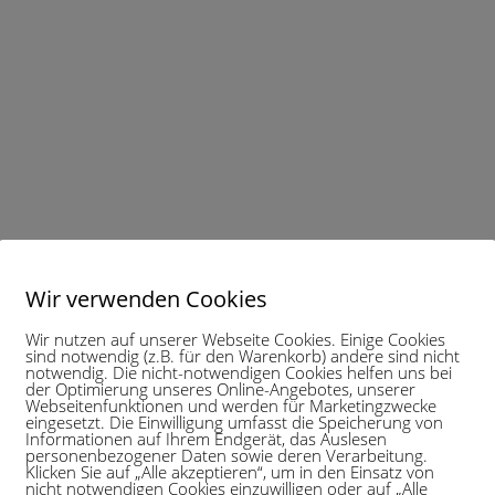
Wir verwenden Cookies
s Mensch Verbunden Sein
Support
Datenschutzerklärung
Wir nutzen auf unserer Webseite Cookies. Einige Cookies
d Formular
© 2021 copyright by Marianne Graf
sind notwendig (z.B. für den Warenkorb) andere sind nicht
notwendig. Die nicht-notwendigen Cookies helfen uns bei
der Optimierung unseres Online-Angebotes, unserer
Webseitenfunktionen und werden für Marketingzwecke
eingesetzt. Die Einwilligung umfasst die Speicherung von
Informationen auf Ihrem Endgerät, das Auslesen
personenbezogener Daten sowie deren Verarbeitung.
Klicken Sie auf „Alle akzeptieren“, um in den Einsatz von
nicht notwendigen Cookies einzuwilligen oder auf „Alle