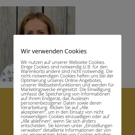
Wir verwenden Cookies
Wir nutzen auf unserer Webseite Cookies.
Einige Cookies sind notwendig (z.B. für den
Warenkorb) andere sind nicht notwendig. Die
nicht-notwendigen Cookies helfen uns bei der
Optimierung unseres Online-Angebotes,
unserer Webseitenfunktionen und werden für
Marketingzwecke eingesetzt. Die Einwilligung
umfasst die Speicherung von Informationen
auf Ihrem Endgerät, das Auslesen
personenbezogener Daten sowie deren
Startseite – Homepage
Verarbeitung. Klicken Sie auf „Alle
akzeptieren“, um in den Einsatz von nicht
Kongress Mensch Verbunden Sein
Support
notwendigen Cookies einzuwilligen oder auf
„Alle ablehnen“, wenn Sie sich anders
Datenschutzerklärung
Impressum
AGB
entscheiden. Sie können unter „Einstellungen
Rücktritts-Widerrufsbelehrung und Formular
verwalten“ detaillierte Informationen der von
uns eingesetzten Arten von Cookies erhalten