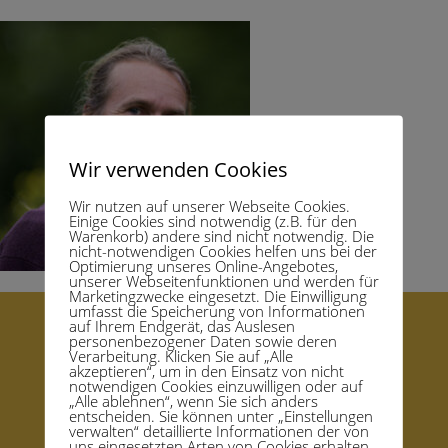
Wir verwenden Cookies
Wir nutzen auf unserer Webseite Cookies.
Einige Cookies sind notwendig (z.B. für den
Warenkorb) andere sind nicht notwendig. Die
nicht-notwendigen Cookies helfen uns bei der
Optimierung unseres Online-Angebotes,
unserer Webseitenfunktionen und werden für
Marketingzwecke eingesetzt. Die Einwilligung
umfasst die Speicherung von Informationen
auf Ihrem Endgerät, das Auslesen
personenbezogener Daten sowie deren
Startseite – Homepage
Verarbeitung. Klicken Sie auf „Alle
akzeptieren“, um in den Einsatz von nicht
Kongress Mensch Verbunden Sein
Support
notwendigen Cookies einzuwilligen oder auf
„Alle ablehnen“, wenn Sie sich anders
Datenschutzerklärung
Impressum
AGB
entscheiden. Sie können unter „Einstellungen
Rücktritts-Widerrufsbelehrung und Formular
verwalten“ detaillierte Informationen der von
uns eingesetzten Arten von Cookies erhalten